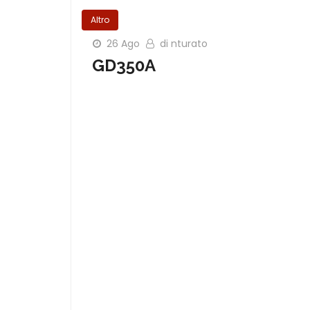
Altro
26 Ago
di nturato
GD350A