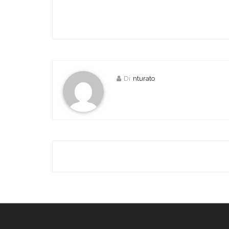
Di
nturato