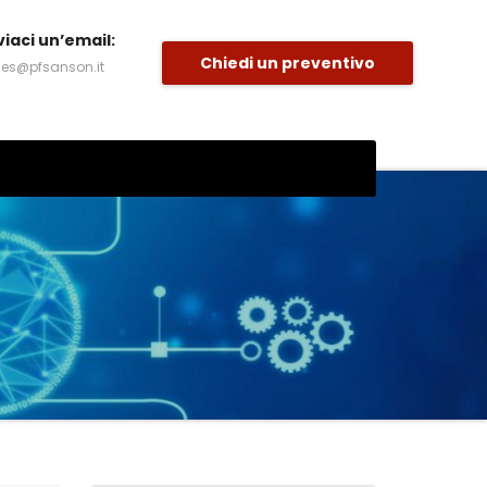
viaci un’email:
Chiedi un preventivo
les@pfsanson.it