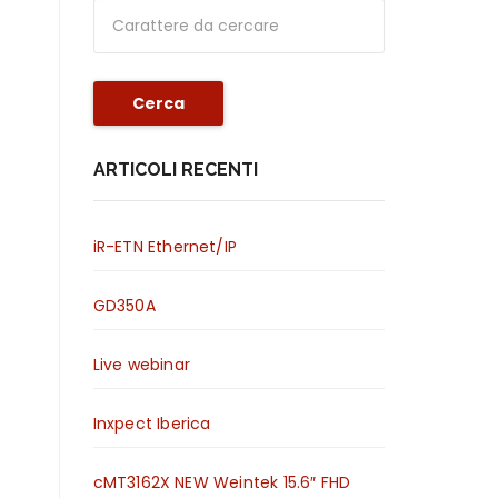
Cerca
ARTICOLI RECENTI
iR-ETN Ethernet/IP
GD350A
Live webinar
Inxpect Iberica
cMT3162X NEW Weintek 15.6″ FHD