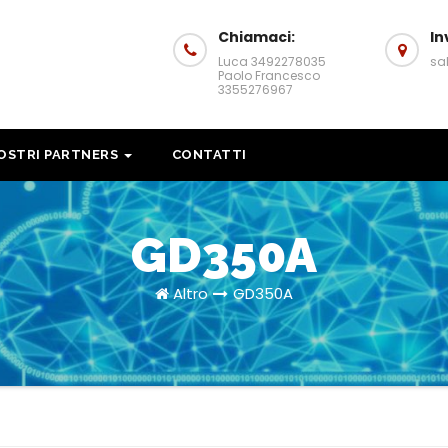
Chiamaci:
In
Luca 3492278035
sa
Paolo Francesco
3355276967
NOSTRI PARTNERS
CONTATTI
GD350A
Altro
GD350A